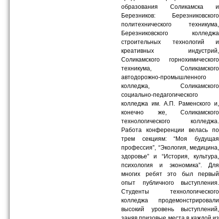
образования Соликамска и
Березников: Березниковского
политехнического техникума,
Березниковского колледжа
строительных технологий и
креативных индустрий,
Соликамского горнохимического
техникума, Соликамского
автодорожно-промышленного
колледжа, Соликамского
социально-педагогического
колледжа им. А.П. Раменского и,
конечно же, Соликамского
технологического колледжа.
Работа конференции велась по
трем секциям: “Моя будущая
профессия”, “Экология, медицина,
здоровье” и “История, культура,
психология и экономика”. Для
многих ребят это был первый
опыт публичного выступления.
Студенты технологического
колледжа продемонстрировали
высокий уровень выступлений,
заняв призовые места в каждой из