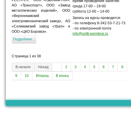
Время проведения занятий:
АО «Транспорт», ООО «Завод
среда 17-00 – 19-00
металлических изделий», ООО
суббота 12-00 – 14-00
«Верхнекамский
Запись на курсы проводится:
электромеханический завод», АО
- по телефону 8-342-53-7-21-73
«Соликамский завод «Урал» и
- по электронной почте
ООО «ЦКО Боровск».
info@soltk.permkrai.ru
Подробнее...
Страница 1 из 38
В начало
Назад
1
2
3
4
5
6
7
8
9
10
Вперед
В конец