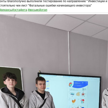
енты благополучно выполнили тестирование по направлению " Инвестиции и 
стоятельно чек-лист "Фатальные ошибки начинающего инвестора"
финансы
#эстафета
#восьмойэтап