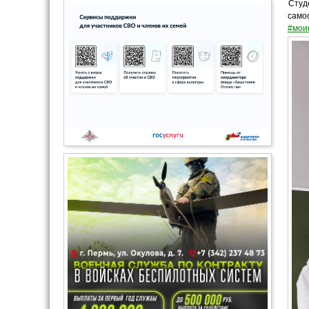
Студ
само
#мои