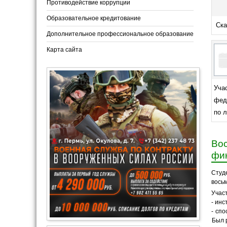
Противодействие коррупции
Образовательное кредитование
Ска
Дополнительное профессиональное образование
Карта сайта
Уча
фед
по 
Вос
фи
Студ
вось
Учас
- ин
-
спо
Был 