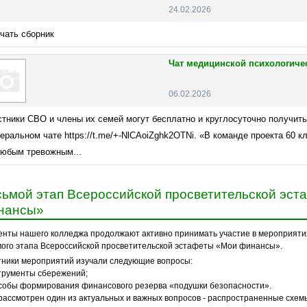
24.02.2026
чать сборник
Чат медицинской психологиче
06.02.2026
стники СВО и члены их семей могут бесплатно и круглосуточно получит
еральном чате https://t.me/+-NlCAoiZghk2OTNi. «В команде проекта 60 
любым тревожным...
ьмой этап Всероссийской просветительской эс
нансы»
енты нашего колледжа продолжают активно принимать участие в мероприяти
мого этапа Всероссийской просветительской эстафеты «Мои финансы».
тники мероприятий изучали следующие вопросы:
струменты сбережений;
собы формирования финансового резерва «подушки безопасности».
рассмотрен один из актуальных и важных вопросов - распространенные схе