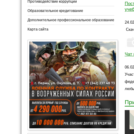
Противодействие коррупции
Пос
уче
Образовательное кредитование
Дополнительное профессиональное образование
24.0
Карта сайта
Скач
Чат
06.0
Учас
феде
любы
При