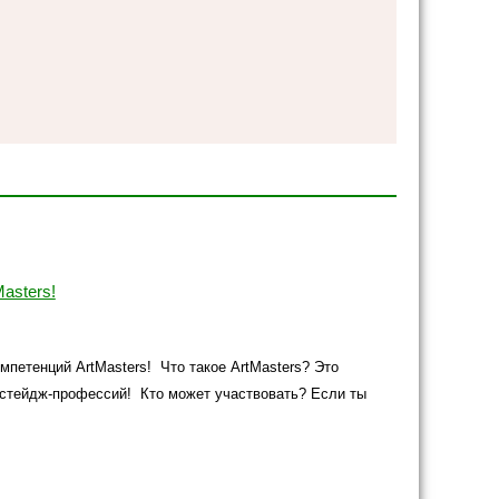
asters!
мпетенций ArtMasters! Что такое ArtMasters? Это
кстейдж-профессий! Кто может участвовать? Если ты