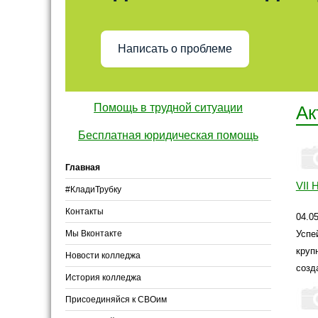
Написать о проблеме
Помощь в трудной ситуации
Ак
Бесплатная юридическая помощь
Главная
VII 
#КладиТрубку
Контакты
04.0
Мы Вконтакте
Успе
круп
Новости колледжа
созд
История колледжа
Присоединяйся к СВОим