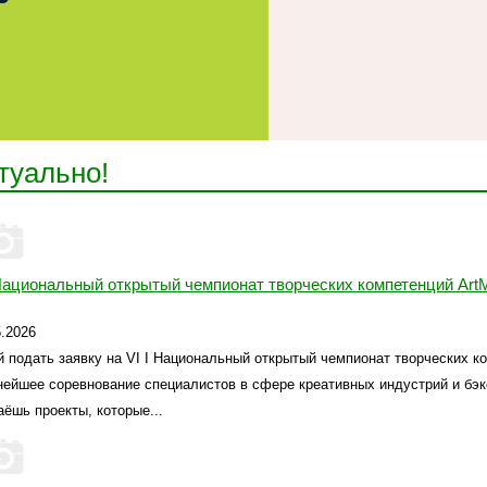
туально!
Национальный открытый чемпионат творческих компетенций ArtM
5.2026
й подать заявку на VI I Национальный открытый чемпионат творческих ко
нейшее соревнование специалистов в сфере креативных индустрий и бэ
аёшь проекты, которые...