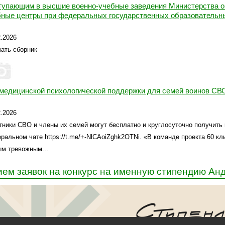
тупающим в высшие военно-учебные заведения Министерства о
бные центры при федеральных государственных образовательны
2.2026
ать сборник
 медицинской психологической поддержки для семей воинов СВ
2.2026
тники СВО и члены их семей могут бесплатно и круглосуточно получит
ральном чате https://t.me/+-NlCAoiZghk2OTNi. «В команде проекта 60 к
м тревожным...
ем заявок на конкурс на именную стипендию Ан