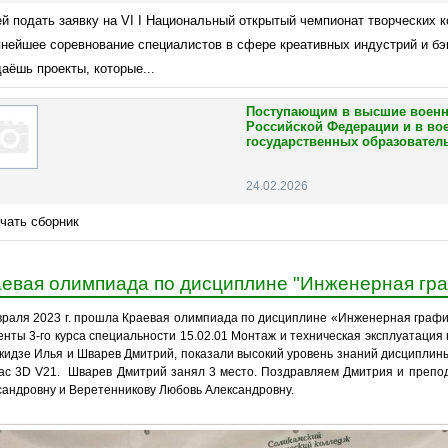
й подать заявку на VI I Национальный открытый чемпионат творческих к
пнейшее соревнование специалистов в сфере креативных индустрий и б
аёшь проекты, которые...
Поступающим в высшие военн
Российской Федерации и в в
государственных образовател
24.02.2026
чать сборник
евая олимпиада по дисциплине "Инженерная гр
враля 2023 г. прошла Краевая олимпиада по дисциплине «Инженерная графи
енты 3-го курса специальности 15.02.01 Монтаж и техническая эксплуатаци
кидзе Илья и Шварев Дмитрий, показали высокий уровень знаний дисциплин
ас 3D V21. Шварев Дмитрий занял 3 место. Поздравляем Дмитрия и препо
сандровну и Веретенникову Любовь Александровну.