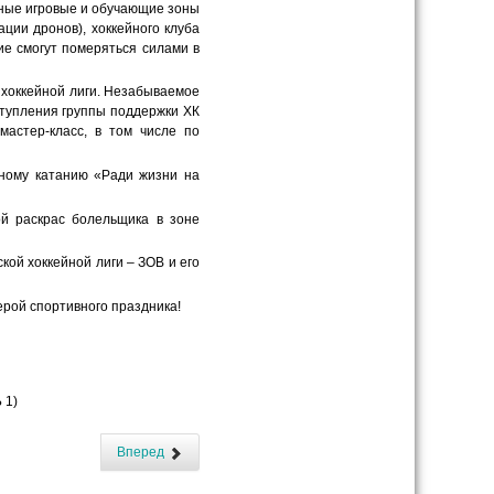
ьные игровые и обучающие зоны
ации дронов), хоккейного клуба
е смогут померяться силами в
хоккейной лиги. Незабываемое
тупления группы поддержки ХК
мастер-класс, в том числе по
ному катанию «Ради жизни на
й раскрас болельщика в зоне
кой хоккейной лиги – ЗОВ и его
рой спортивного праздника!
 1)
Вперед