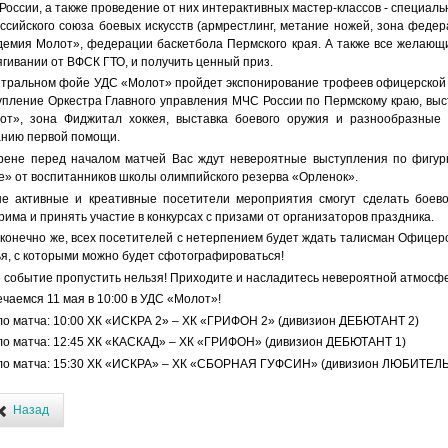
России, а также проведение от них интерактивных мастер-классов - специал
ссийского союза боевых искусств (армрестлинг, метание ножей, зона федер
демия Молот», федерации баскетбола Пермского края. А также все желающи
гивании от ВФСК ГТО, и получить ценный приз.
нтральном фойе УДС «Молот» пройдет экспонирование трофеев офицерской 
упление Оркестра Главного управления МЧС России по Пермскому краю, выс
от», зона Фиджитал хоккея, выставка боевого оружия и разнообразные 
анию первой помощи.
рене перед началом матчей Вас ждут невероятные выступления по фигур
е» от воспитанников школы олимпийского резерва «Орленок».
е активные и креативные посетители мероприятия смогут сделать боево
рима и принять участие в конкурсах с призами от организаторов праздника.
 конечно же, всех посетителей с нетерпением будет ждать талисман Офицерс
ья, с которыми можно будет сфотографироваться!
е событие пропустить нельзя! Приходите и насладитесь невероятной атмосфе
чаемся 11 мая в 10:00 в УДС «Молот»!
ло матча: 10:00 ХК «ИСКРА 2» – ХК «ГРИФОН 2» (дивизион ДЕБЮТАНТ 2)
ло матча: 12:45 ХК «КАСКАД» – ХК «ГРИФОН» (дивизион ДЕБЮТАНТ 1)
ло матча: 15:30 ХК «ИСКРА» – ХК «СБОРНАЯ ГУФСИН» (дивизион ЛЮБИТЕЛЬ
Назад