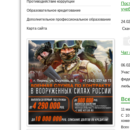
Противодействие коррупции
Пос
уче
Образовательное кредитование
Дополнительное профессиональное образование
24.0
Карта сайта
Скач
Чат
06.0
Учас
феде
любы
Все
11 м
С 10
хокке
Всех