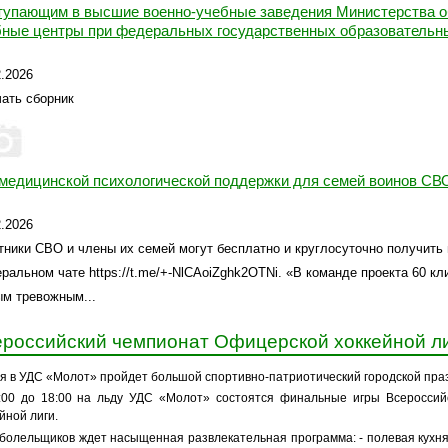
тупающим в высшие военно-учебные заведения Министерства о
бные центры при федеральных государственных образовательны
2.2026
ать сборник
 медицинской психологической поддержки для семей воинов СВ
2.2026
тники СВО и члены их семей могут бесплатно и круглосуточно получит
ральном чате https://t.me/+-NlCAoiZghk2OTNi. «В команде проекта 60 к
м тревожным...
российский чемпионат Офицерской хоккейной л
ая в УДС «Молот» пройдет большой спортивно-патриотический городской пра
:00 до 18:00 на льду УДС «Молот» состоятся финальные игры Всероссий
йной лиги.
 болельщиков ждет насыщенная развлекательная программа: - полевая кухня