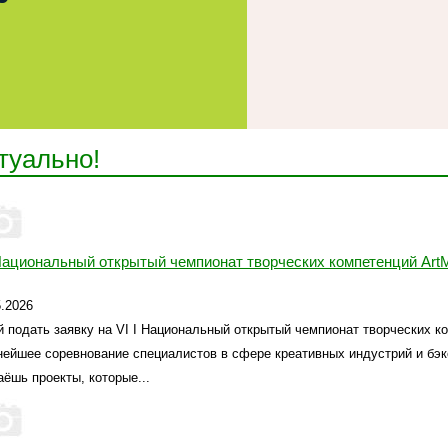
туально!
Национальный открытый чемпионат творческих компетенций ArtM
5.2026
й подать заявку на VI I Национальный открытый чемпионат творческих ко
нейшее соревнование специалистов в сфере креативных индустрий и бэ
аёшь проекты, которые...