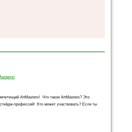
asters!
мпетенций ArtMasters! Что такое ArtMasters? Это
кстейдж-профессий! Кто может участвовать? Если ты