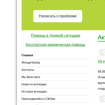
Написать о проблеме
Помощь в трудной ситуации
Ак
Бесплатная юридическая помощь
Главная
VII 
#КладиТрубку
Контакты
04.0
Мы Вконтакте
Успе
круп
Новости колледжа
созд
История колледжа
Присоединяйся к СВОим