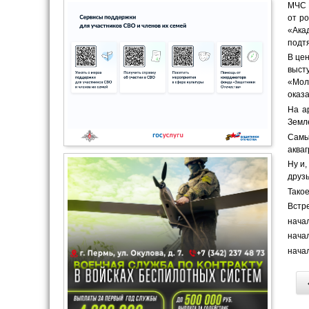
МЧС 
от ро
«Ака
подтя
В це
выст
«Мол
оказ
На а
Земл
Самы
акваг
Ну и,
друз
Тако
Встре
нача
нача
нача